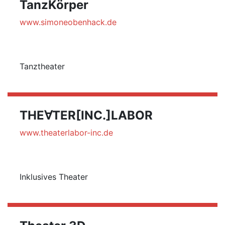
TanzKörper
www.simoneobenhack.de
Tanztheater
THE∀TER[INC.]LABOR
www.theaterlabor-inc.de
Inklusives Theater