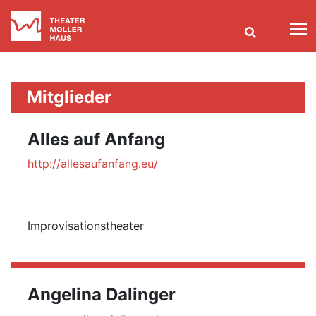
T
Mitglieder
Alles auf Anfang
http://allesaufanfang.eu/
Improvisationstheater
Angelina Dalinger