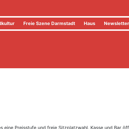
kultur
Freie Szene Darmstadt
Haus
Newslette
es eine Preisstufe und freie Sitzplatzwahl. Kasse und Bar öf