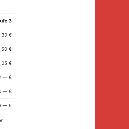
tufe 3
3,30 €
,50 €
8,05 €
4,— €
0,— €
9,— €
hr