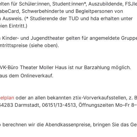
n für Schüler:innen, Student:innen*, Auszubildende, FSJle
ilhabeCard, Schwerbehinderte und Begleitpersonen von
m Ausweis. (* Studierende der TUD und hda erhalten unter
n Eintritt.)
m Kinder- und Jugendtheater gelten für angemeldete Grupp
trittspreise (siehe oben).
K-Büro Theater Moller Haus ist nur Barzahlung möglich.
aus dem Onlineverkauf.
elplan
oder an allen bekannten ztix-Vorverkaufsstellen, z. B
64283 Darmstadt, 06151/13-4513, Öffnungszeiten Mo–Fr 8–
 berechnen wir die Abendkassenpreise, bringen Sie das Gel