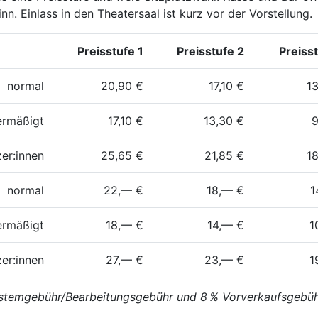
n. Einlass in den Theatersaal ist kurz vor der Vorstellung.
Preisstufe 1
Preisstufe 2
Preiss
normal
20,90 €
17,10 €
1
ermäßigt
17,10 €
13,30 €
9
zer:innen
25,65 €
21,85 €
1
normal
22,— €
18,— €
1
ermäßigt
18,— €
14,— €
1
zer:innen
27,— €
23,— €
1
Systemgebühr/Bearbeitungsgebühr und 8 % Vorverkaufsgebü