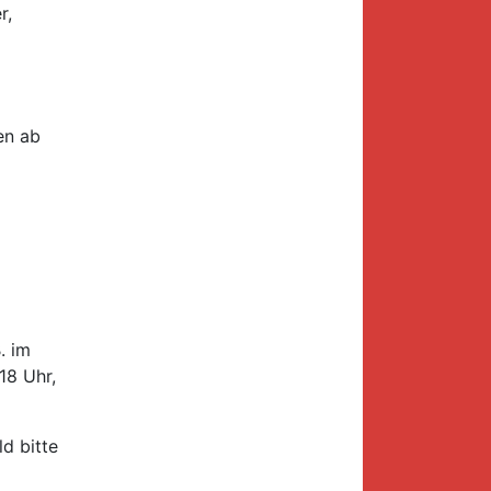
r,
en ab
. im
18 Uhr,
d bitte