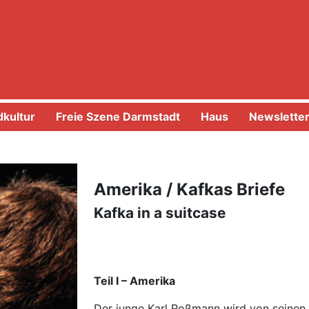
kultur
Freie Szene Darmstadt
Haus
Newslette
Amerika / Kafkas Briefe
Kafka in a suitcase
Teil I – Amerika
Der junge Karl Roßmann wird von seinen El