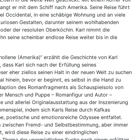
angt er mit dem Schiff nach Amerika. Seine Reise führt
el Occidental, in eine schäbige Wohnung und an viele
kuriosen Gestalten, darunter seinem wohlhabenden
 oder der resoluten Oberköchin. Karl nimmt die
ihn seine scheinbar endlose Reise weiter bis in die
llene (Amerika)“ erzählt die Geschichte von Karl
ass Karl sich nach der Erfüllung seines
ser eher ziellos seinen Halt in der neuen Welt zu suchen
al hinein, bevor er beginnt, es selbst in die Hand zu
aption des Romanfragments als Schauspielsolo von
der Mensch und Puppe – Romanfigur und Autor –
e und allerlei Originalausstattung aus der Inszenierung
enspiel, indem sich Karls Reise durch Kafkas
he, poetische und emotionsreiche Odyssee entfaltet.
n zwischen Fremd- und Selbstbestimmung, aber immer
, wird diese Reise zu einer eindringlichen
n Thema der unermüdlichen Suche nach einem erfüllten