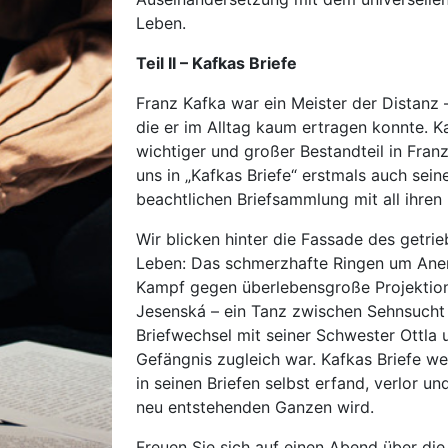
Leben.
Teil II – Kafkas Briefe
Franz Kafka war ein Meister der Distanz 
die er im Alltag kaum ertragen konnte. K
wichtiger und großer Bestandteil in Fra
uns in „Kafkas Briefe“ erstmals auch seine
beachtlichen Briefsammlung mit all ihr
Wir blicken hinter die Fassade des getri
Leben: Das schmerzhafte Ringen um Ane
Kampf gegen überlebensgroße Projektion
Jesenská – ein Tanz zwischen Sehnsucht 
Briefwechsel mit seiner Schwester Ottla
Gefängnis zugleich war. Kafkas Briefe w
in seinen Briefen selbst erfand, verlor u
neu entstehenden Ganzen wird.
Freuen Sie sich auf einen Abend über di