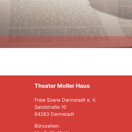
Theater Moller Haus
Freie Szene Darmstadt e. V.
Sandstraße 10
64283 Darmstadt
Bürozeiten: