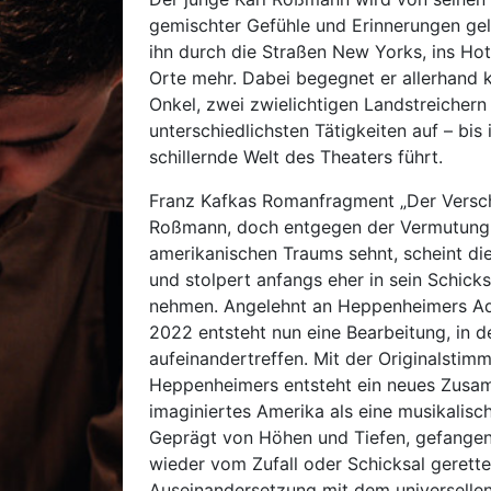
gemischter Gefühle und Erinnerungen gel
ihn durch die Straßen New Yorks, ins Hot
Orte mehr. Dabei begegnet er allerhand 
Onkel, zwei zwielichtigen Landstreichern
unterschiedlichsten Tätigkeiten auf – bis 
schillernde Welt des Theaters führt.
Franz Kafkas Romanfragment „Der Verscho
Roßmann, doch entgegen der Vermutung, d
amerikanischen Traums sehnt, scheint die
und stolpert anfangs eher in sein Schicks
nehmen. Angelehnt an Heppenheimers Ad
2022 entsteht nun eine Bearbeitung, in 
aufeinandertreffen. Mit der Originalstimm
Heppenheimers entsteht ein neues Zusamm
imaginiertes Amerika als eine musikalisc
Geprägt von Höhen und Tiefen, gefange
wieder vom Zufall oder Schicksal gerettet
Auseinandersetzung mit dem universelle