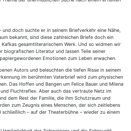
– und doch suchte er in seinem Briefverkehr eine Nähe,
aum bekannt, sind diese zahlreichen Briefe doch ein
nz Kafkas gesamtliterarischem Werk. Und so widmen wir
r biografischen Literatur und lassen Teile seiner
en papiergewordenen Emotionen zum Leben erwachen.
ebenen Autors und beleuchten die tiefen Risse in seinem
rkennung im berühmten Vaterbrief wird zum physischen
en. Das Hoffen und Bangen um Felice Bauer und Milena
und Fluchtreflex. Aber auch das vertraute Netz im
 und dem Rest der Familie, die ihm Schutzraum und
erden zum Zeugnis eines Menschen, der sich zeitlebens
nd schließlich – auf der Theaterbühne – wieder zu einem
e Unmöglichkeit des Schweigens und die Sehnsucht,