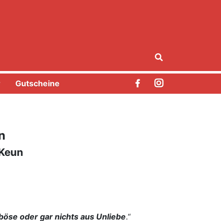
r
Gutscheine
n
 Keun
 böse oder gar nichts aus Unliebe
.“