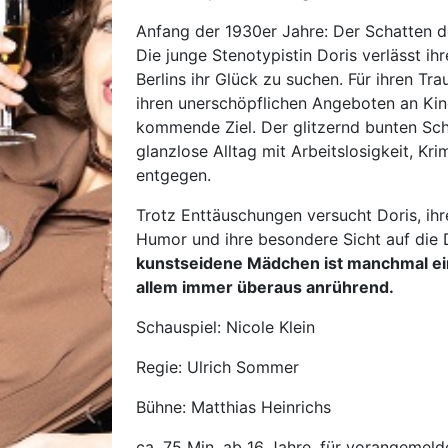
Anfang der 1930er Jahre: Der Schatten de
Die junge Stenotypistin Doris verlässt i
Berlins ihr Glück zu suchen. Für ihren Tr
ihren unerschöpflichen Angeboten an Kin
kommende Ziel. Der glitzernd bunten Sch
glanzlose Alltag mit Arbeitslosigkeit, K
entgegen.
Trotz Enttäuschungen versucht Doris, ihre
Humor und ihre besondere Sicht auf die D
kunstseidene Mädchen ist manchmal ein 
allem immer überaus anrührend.
Schauspiel: Nicole Klein
Regie: Ulrich Sommer
Bühne: Matthias Heinrichs
ca. 75 Min, ab 16 Jahre, für vorangemel