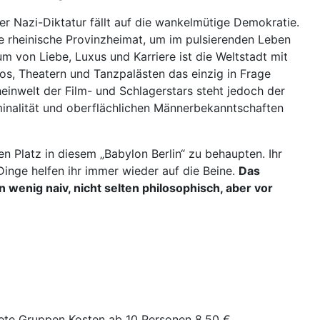
r Nazi-Diktatur fällt auf die wankelmütige Demokratie.
hre rheinische Provinzheimat, um im pulsierenden Leben
aum von Liebe, Luxus und Karriere ist die Weltstadt mit
os, Theatern und Tanzpalästen das einzig in Frage
einwelt der Film- und Schlagerstars steht jedoch der
riminalität und oberflächlichen Männerbekanntschaften
n Platz in diesem „Babylon Berlin“ zu behaupten. Ihr
inge helfen ihr immer wieder auf die Beine.
Das
wenig naiv, nicht selten philosophisch, aber vor
dete Gruppen Kosten ab 10 Personen 8,50 €,