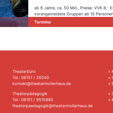
ab 6 Jahre, ca. 50 Min., Preise: VVK 8,- 
vorangemeldete Gruppen ab 10 Personen
Termine
Theaterbüro
»
Tel.: 06151 / 26540
»
kontakt@theatermollerhaus.de
»
Theaterpädagogik
»
Tel.: 06151 / 9515980
»
theaterpaedagogik@theatermollerhaus.de