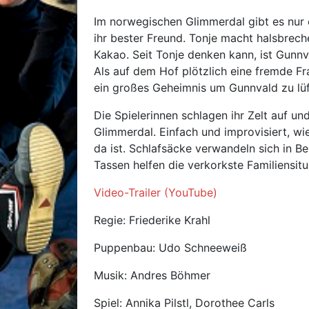
Im norwegischen Glimmerdal gibt es nur ei
ihr bester Freund. Tonje macht halsbrech
Kakao. Seit Tonje denken kann, ist Gunnva
Als auf dem Hof plötzlich eine fremde Fra
ein großes Geheimnis um Gunnvald zu lüft
Die Spielerinnen schlagen ihr Zelt auf u
Glimmerdal. Einfach und improvisiert, w
da ist. Schlafsäcke verwandeln sich in B
Tassen helfen die verkorkste Familiensitu
Video-Trailer (YouTube)
Regie: Friederike Krahl
Puppenbau: Udo Schneeweiß
Musik: Andres Böhmer
Spiel: Annika Pilstl, Dorothee Carls