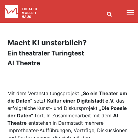
T
Macht KI unsterblich?
Ein theatraler Turingtest
AI Theatre
Mit dem Veranstaltungsprojekt
„So ein Theater um
die Daten“
setzt
Kultur einer Digitalstadt e.V.
das
erfolgreiche Kunst- und Diskursprojekt
„Die Poesie
der Daten“
fort. In Zusammenarbeit mit dem
AI
Theatre
entstehen in Darmstadt mehrere
Improtheater-Aufführungen, Vorträge, Diskussionen
und Performances, die sich mit den